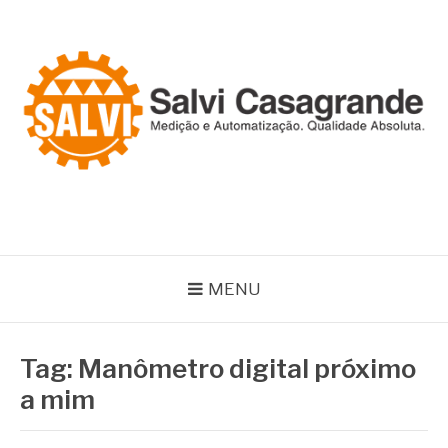
Pular
para
o
conteúdo
SALVI CASAGRANDE
Especialistas em equipamentos de medição e automação
MENU
Tag:
Manômetro digital próximo
a mim