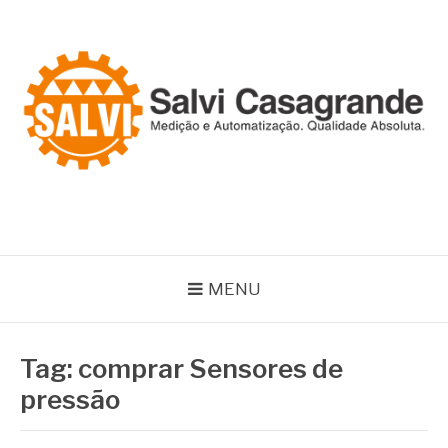
Pular
para
o
conteúdo
SALVI CASAGRANDE
Especialistas em equipamentos de medição e automação
MENU
Tag:
comprar Sensores de
pressão