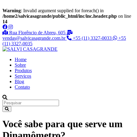
Warning
: Invalid argument supplied for foreach() in
/home2/salvicasagrande/public_html/inc/inc.header.php
on line
14
Rua Florêncio de Abreu, 605
vendas@salvicasagrande.com.br
+55 (11) 3327-0033
+55
(11) 3327-0035
Home
Sobre
Produtos
Serviços
Blog
Contato
Você sabe para que serve um
Dinamômetro?