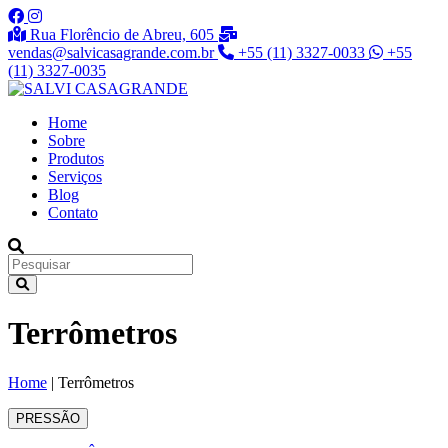
Rua Florêncio de Abreu, 605
vendas@salvicasagrande.com.br
+55 (11) 3327-0033
+55
(11) 3327-0035
Home
Sobre
Produtos
Serviços
Blog
Contato
Terrômetros
Home
|
Terrômetros
PRESSÃO