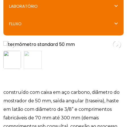
RELÓGIOS COMPARADORES
TACÔMETROS
MULTÍMETROS
LABORATÓRIO
RELÓGIOS APALPADORES
ESTROBOSCÓPIOS
ALICATES AMPERÍMETRO
MEDIDORES DE ESPESSURA
MEGÔMETROS
SUPORTES MAGNÉTICOS
DENSÍMETROS
FLUXO
TERRÔMETROS
VISCOSÍMETROS
REFRATÔMETROS
CHAVES DE FLUXO
MEDIDORES DE PH E CONDUTIVIDADE
ROTÂMETROS
SEGURANÇA DO TRABALHO
construído com caixa em aço carbono, diâmetro do
mostrador de 50 mm, saída angular (traseira), haste
em latão com diâmetro de 3/8” e comprimentos
fabricáveis de 70 mm até 300 mm (demais
comprimentos sob consulta), conexão ao processo