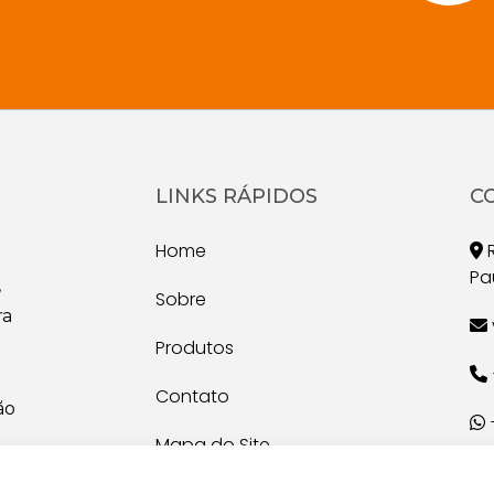
LINKS RÁPIDOS
C
Home
R
Pa
,
Sobre
ra
Produtos
Contato
ão
Mapa do Site