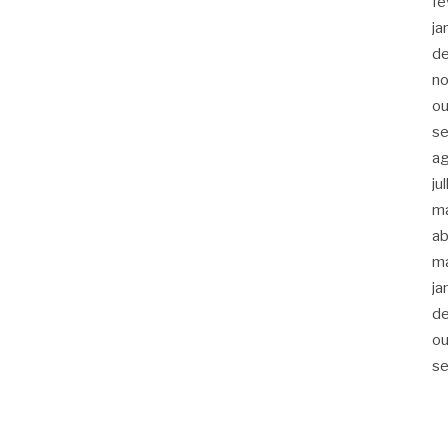
fe
ja
d
n
ou
s
a
ju
m
ab
m
ja
d
ou
s