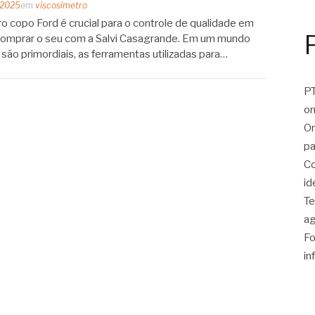
 2025
em
viscosímetro
 copo Ford é crucial para o controle de qualidade em
e comprar o seu com a Salvi Casagrande. Em um mundo
 são primordiais, as ferramentas utilizadas para…
PT
on
On
pa
Co
id
Te
ag
Fo
in