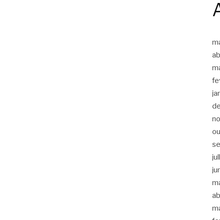
m
ab
m
fe
ja
d
n
ou
s
ju
ju
m
ab
m