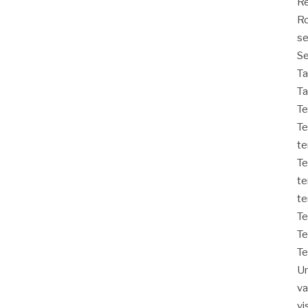
Re
Ro
s
Se
T
Ta
Te
Te
t
Te
te
te
T
Te
T
Un
v
vi