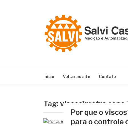
Pular
para
o
conteúdo
SALVI CASAG
Especialistas em equipamentos de medição e 
Início
Voltar ao site
Contato
Tag:
viscosímetro copo 
Por que o viscos
para o controle 