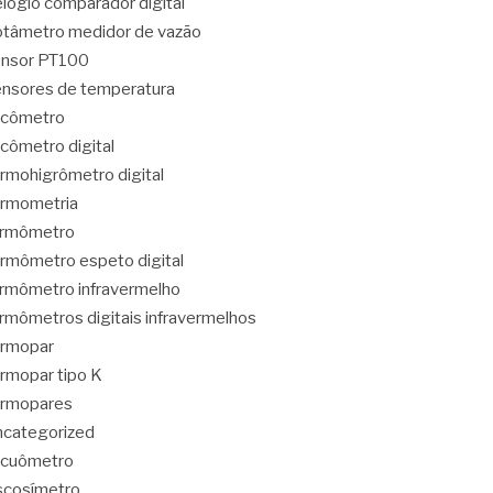
lógio comparador digital
tâmetro medidor de vazão
ensor PT100
nsores de temperatura
acômetro
cômetro digital
rmohigrômetro digital
rmometria
ermômetro
rmômetro espeto digital
rmômetro infravermelho
rmômetros digitais infravermelhos
ermopar
rmopar tipo K
ermopares
categorized
acuômetro
scosímetro