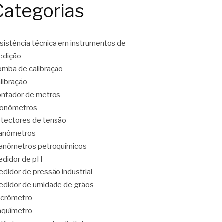
Categorias
sistência técnica em instrumentos de
edição
mba de calibração
libração
ntador de metros
ronômetros
tectores de tensão
anômetros
nômetros petroquímicos
didor de pH
didor de pressão industrial
didor de umidade de grãos
icrômetro
aquímetro