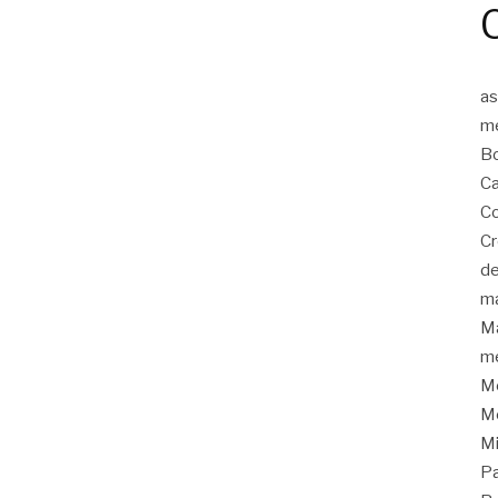
as
m
Bo
Ca
Co
C
de
m
Ma
me
Me
Me
M
P