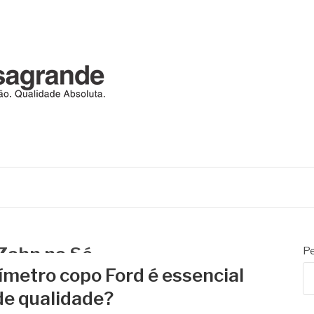
RANDE
automação
Zahn na Sé
Pe
ímetro copo Ford é essencial
de qualidade?