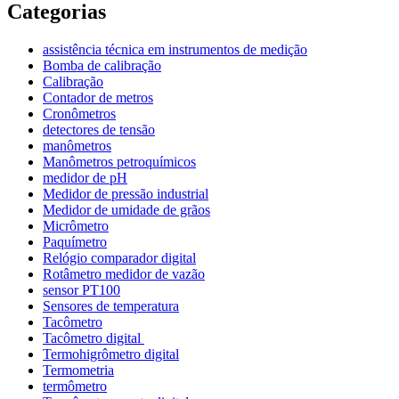
Categorias
assistência técnica em instrumentos de medição
Bomba de calibração
Calibração
Contador de metros
Cronômetros
detectores de tensão
manômetros
Manômetros petroquímicos
medidor de pH
Medidor de pressão industrial
Medidor de umidade de grãos
Micrômetro
Paquímetro
Relógio comparador digital
Rotâmetro medidor de vazão
sensor PT100
Sensores de temperatura
Tacômetro
Tacômetro digital
Termohigrômetro digital
Termometria
termômetro