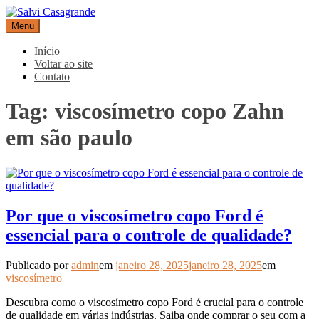
Pular
para
Menu
Salvi Casagrande
Especialistas em equipamentos de medição e automação
o
conteúdo
Início
Voltar ao site
Contato
Tag:
viscosímetro copo Zahn
em são paulo
Por que o viscosímetro copo Ford é
essencial para o controle de qualidade?
Publicado por
admin
em
janeiro 28, 2025
janeiro 28, 2025
em
viscosímetro
Descubra como o viscosímetro copo Ford é crucial para o controle
de qualidade em várias indústrias. Saiba onde comprar o seu com a