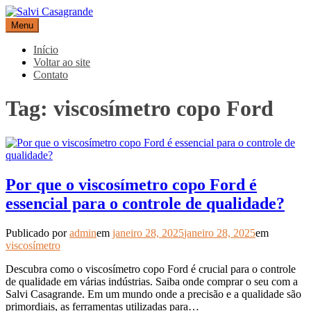
Pular
para
Menu
Salvi Casagrande
Especialistas em equipamentos de medição e automação
o
conteúdo
Início
Voltar ao site
Contato
Tag:
viscosímetro copo Ford
Por que o viscosímetro copo Ford é
essencial para o controle de qualidade?
Publicado por
admin
em
janeiro 28, 2025
janeiro 28, 2025
em
viscosímetro
Descubra como o viscosímetro copo Ford é crucial para o controle
de qualidade em várias indústrias. Saiba onde comprar o seu com a
Salvi Casagrande. Em um mundo onde a precisão e a qualidade são
primordiais, as ferramentas utilizadas para…