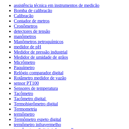
assistência técnica em instrumentos de medição
Bomba de calibração
Calibração
Contador de metros
Cronômetros
detectores de tensão
manômetros
Manômetros petroquímicos
medidor de pH
Medidor de pressão industrial
Medidor de umidade de grãos
Micrômetro
Paquímetro
Relógio comparador digital
Rotâmetro medidor de vazão
sensor PT100
Sensores de temperatura
Tacômetro
Tacômetro digital
Termohigrômetro digital
Termometria
termômetro
Termômetro espeto digital
termômetro infravermelho