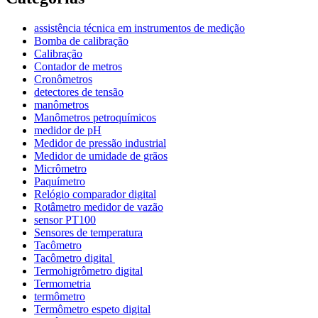
assistência técnica em instrumentos de medição
Bomba de calibração
Calibração
Contador de metros
Cronômetros
detectores de tensão
manômetros
Manômetros petroquímicos
medidor de pH
Medidor de pressão industrial
Medidor de umidade de grãos
Micrômetro
Paquímetro
Relógio comparador digital
Rotâmetro medidor de vazão
sensor PT100
Sensores de temperatura
Tacômetro
Tacômetro digital
Termohigrômetro digital
Termometria
termômetro
Termômetro espeto digital