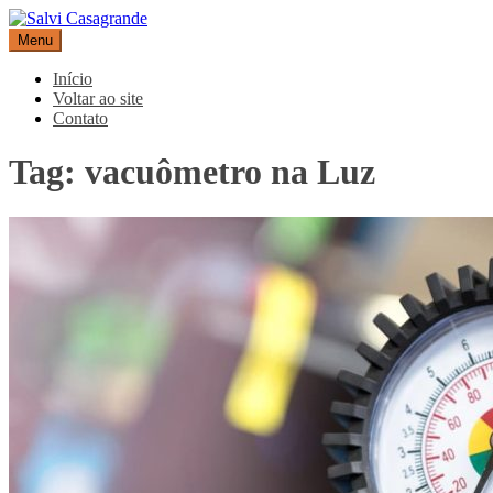
Pular
para
Menu
Salvi Casagrande
Especialistas em equipamentos de medição e automação
o
conteúdo
Início
Voltar ao site
Contato
Tag:
vacuômetro na Luz