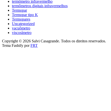
termômetro infravermelho
termômetros digitais infravermelhos
Termopar
Termopar tipo K
Termopares
Uncategorized
vacuômetro
viscosímetro
Copyright © 2026 Salvi Casagrande. Todos os direitos reservados.
Tema Fashify por
FRT