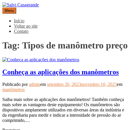
Pular
para
Menu
Salvi Casagrande
Especialistas em equipamentos de medição e automação
o
conteúdo
Início
Voltar ao site
Contato
Tag:
Tipos de manômetro preço
Conheça as aplicações dos manômetros
Publicado por
admin
em
setembro 26, 2023
novembro 10, 2023
em
manômetros
Saiba mais sobre as aplicações dos manômetros! Também conheça
mais sobre as vantagens deste equipamento! Os manômetros são
dispositivos amplamente utilizados em diversas áreas da indústria e
da engenharia para medir e indicar a intensidade de pressão do ar
comprimido,…