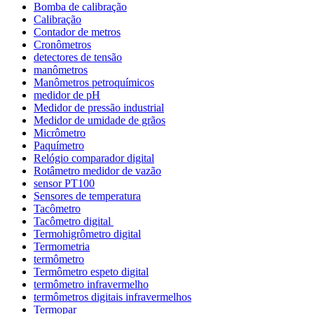
Bomba de calibração
Calibração
Contador de metros
Cronômetros
detectores de tensão
manômetros
Manômetros petroquímicos
medidor de pH
Medidor de pressão industrial
Medidor de umidade de grãos
Micrômetro
Paquímetro
Relógio comparador digital
Rotâmetro medidor de vazão
sensor PT100
Sensores de temperatura
Tacômetro
Tacômetro digital
Termohigrômetro digital
Termometria
termômetro
Termômetro espeto digital
termômetro infravermelho
termômetros digitais infravermelhos
Termopar