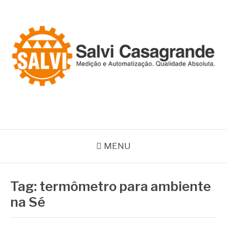
Pular
para
o
conteúdo
SALVI CASAGRANDE
Especialistas em equipamentos de medição e automação
MENU
Tag:
termômetro para ambiente
na Sé