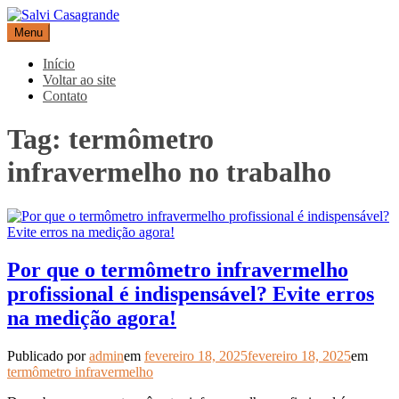
Pular
para
Menu
Salvi Casagrande
Especialistas em equipamentos de medição e automação
o
conteúdo
Início
Voltar ao site
Contato
Tag:
termômetro
infravermelho no trabalho
Por que o termômetro infravermelho
profissional é indispensável? Evite erros
na medição agora!
Publicado por
admin
em
fevereiro 18, 2025
fevereiro 18, 2025
em
termômetro infravermelho