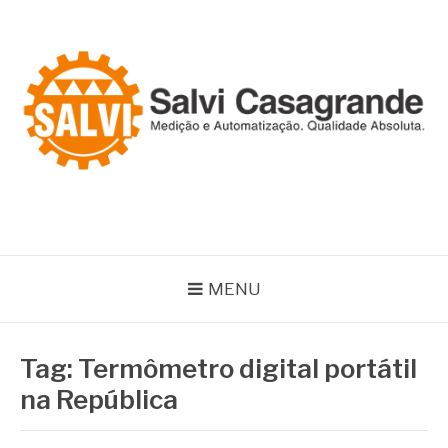
Pular
para
o
conteúdo
SALVI CASAGRANDE
Especialistas em equipamentos de medição e automação
MENU
Tag:
Termômetro digital portátil
na República