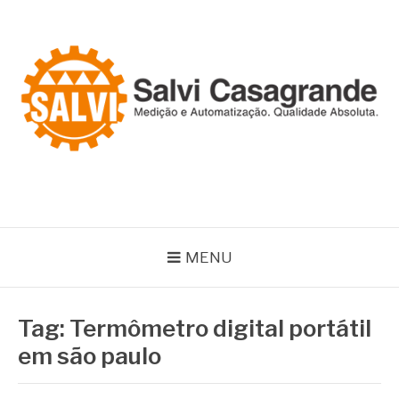
Pular
para
o
conteúdo
SALVI CASAGRANDE
Especialistas em equipamentos de medição e automação
MENU
Tag:
Termômetro digital portátil
em são paulo