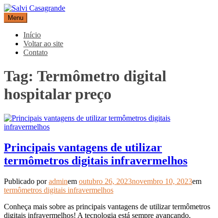
Pular
para
Menu
Salvi Casagrande
Especialistas em equipamentos de medição e automação
o
conteúdo
Início
Voltar ao site
Contato
Tag:
Termômetro digital
hospitalar preço
Principais vantagens de utilizar
termômetros digitais infravermelhos
Publicado por
admin
em
outubro 26, 2023
novembro 10, 2023
em
termômetros digitais infravermelhos
Conheça mais sobre as principais vantagens de utilizar termômetros
digitais infravermelhos! A tecnologia está sempre avançando,