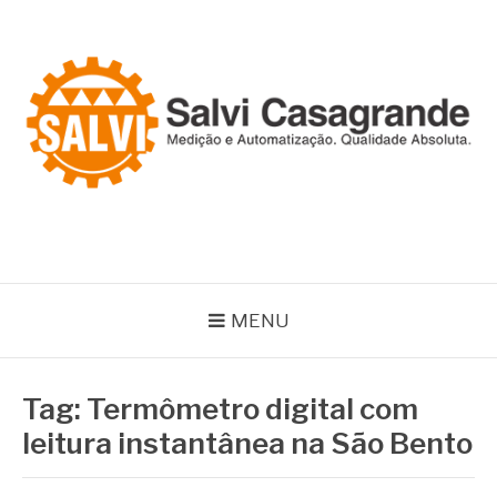
Pular
para
o
conteúdo
SALVI CASAGRANDE
Especialistas em equipamentos de medição e automação
MENU
Tag:
Termômetro digital com
leitura instantânea na São Bento