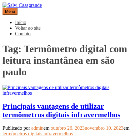
Pular
para
Menu
Salvi Casagrande
Especialistas em equipamentos de medição e automação
o
conteúdo
Início
Voltar ao site
Contato
Tag:
Termômetro digital com
leitura instantânea em são
paulo
Principais vantagens de utilizar
termômetros digitais infravermelhos
Publicado por
admin
em
outubro 26, 2023
novembro 10, 2023
em
termômetros digitais infravermelhos