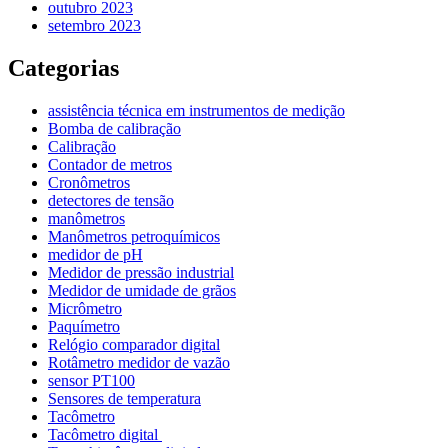
outubro 2023
setembro 2023
Categorias
assistência técnica em instrumentos de medição
Bomba de calibração
Calibração
Contador de metros
Cronômetros
detectores de tensão
manômetros
Manômetros petroquímicos
medidor de pH
Medidor de pressão industrial
Medidor de umidade de grãos
Micrômetro
Paquímetro
Relógio comparador digital
Rotâmetro medidor de vazão
sensor PT100
Sensores de temperatura
Tacômetro
Tacômetro digital