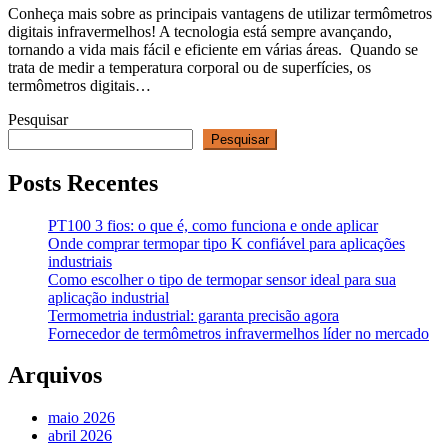
Conheça mais sobre as principais vantagens de utilizar termômetros
digitais infravermelhos! A tecnologia está sempre avançando,
tornando a vida mais fácil e eficiente em várias áreas. Quando se
trata de medir a temperatura corporal ou de superfícies, os
termômetros digitais…
Pesquisar
Pesquisar
Posts Recentes
PT100 3 fios: o que é, como funciona e onde aplicar
Onde comprar termopar tipo K confiável para aplicações
industriais
Como escolher o tipo de termopar sensor ideal para sua
aplicação industrial
Termometria industrial: garanta precisão agora
Fornecedor de termômetros infravermelhos líder no mercado
Arquivos
maio 2026
abril 2026