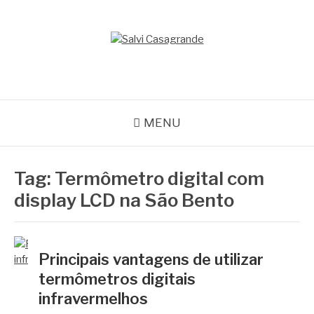
Pular
para
o
SALVI CASAGRANDE
conteúdo
Especialistas em equipamentos de medição e automação
MENU
Tag:
Termômetro digital com
display LCD na São Bento
Principais vantagens de utilizar
termômetros digitais
infravermelhos