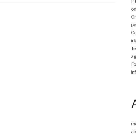
PT
on
On
pa
Co
id
Te
ag
Fo
in
m
ab