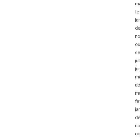
m
fe
ja
d
n
ou
s
ju
ju
m
ab
m
fe
ja
d
n
ou