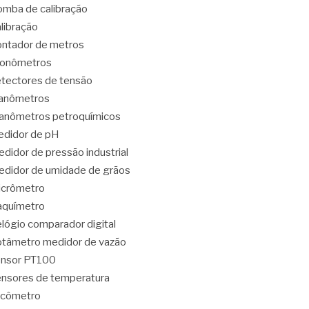
mba de calibração
libração
ntador de metros
ronômetros
tectores de tensão
anômetros
nômetros petroquímicos
didor de pH
didor de pressão industrial
didor de umidade de grãos
icrômetro
aquímetro
lógio comparador digital
tâmetro medidor de vazão
ensor PT100
nsores de temperatura
acômetro