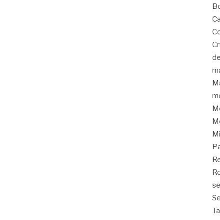
Bo
Ca
Co
C
de
m
Ma
me
Me
Me
M
P
Re
Ro
s
Se
T