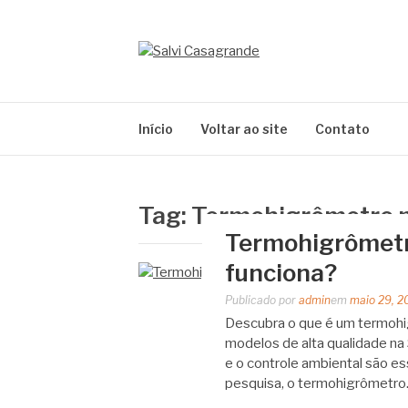
Pular
para
o
SALVI CASAG
conteúdo
Especialistas em equipamentos de medição e 
Início
Voltar ao site
Contato
Tag:
Termohigrômetro n
Termohigrômetro
funciona?
Publicado por
admin
em
maio 29, 2
Descubra o que é um termohigr
modelos de alta qualidade na
e o controle ambiental são ess
pesquisa, o termohigrômetr