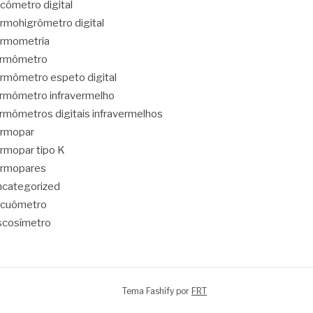
cômetro digital
rmohigrômetro digital
rmometria
ermômetro
rmômetro espeto digital
rmômetro infravermelho
rmômetros digitais infravermelhos
ermopar
rmopar tipo K
ermopares
categorized
acuômetro
scosímetro
Tema Fashify por
FRT