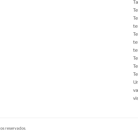
Ta
Te
Te
t
Te
te
te
T
Te
T
Un
v
vi
tos reservados.