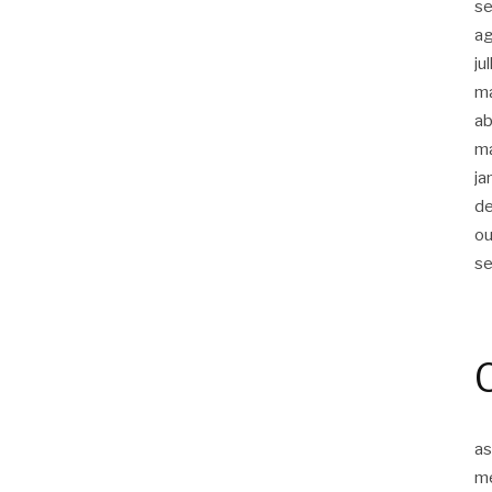
s
a
ju
m
ab
m
ja
d
ou
s
as
m