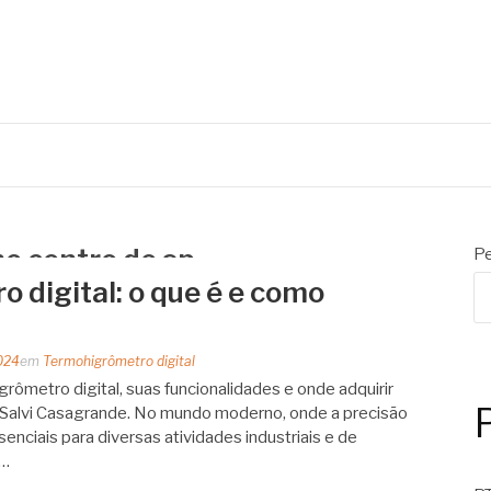
RANDE
automação
o centro de sp
Pe
 digital: o que é e como
024
em
Termohigrômetro digital
ômetro digital, suas funcionalidades e onde adquirir
 Salvi Casagrande. No mundo moderno, onde a precisão
enciais para diversas atividades industriais e de
o…