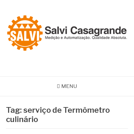
Pular
para
o
conteúdo
SALVI CASAGRANDE
Especialistas em equipamentos de medição e automação
MENU
Tag:
serviço de Termômetro
culinário