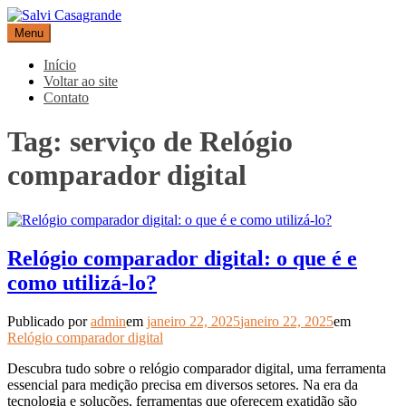
Pular
para
Menu
Salvi Casagrande
Especialistas em equipamentos de medição e automação
o
conteúdo
Início
Voltar ao site
Contato
Tag:
serviço de Relógio
comparador digital
Relógio comparador digital: o que é e
como utilizá-lo?
Publicado por
admin
em
janeiro 22, 2025
janeiro 22, 2025
em
Relógio comparador digital
Descubra tudo sobre o relógio comparador digital, uma ferramenta
essencial para medição precisa em diversos setores. Na era da
tecnologia e soluções, ferramentas que oferecem exatidão são