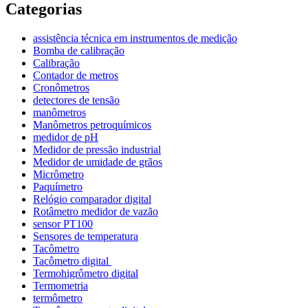
Categorias
assistência técnica em instrumentos de medição
Bomba de calibração
Calibração
Contador de metros
Cronômetros
detectores de tensão
manômetros
Manômetros petroquímicos
medidor de pH
Medidor de pressão industrial
Medidor de umidade de grãos
Micrômetro
Paquímetro
Relógio comparador digital
Rotâmetro medidor de vazão
sensor PT100
Sensores de temperatura
Tacômetro
Tacômetro digital
Termohigrômetro digital
Termometria
termômetro