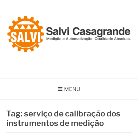
Pular
para
o
conteúdo
SALVI CASAGRANDE
Especialistas em equipamentos de medição e automação
MENU
Tag:
serviço de calibração dos
instrumentos de medição