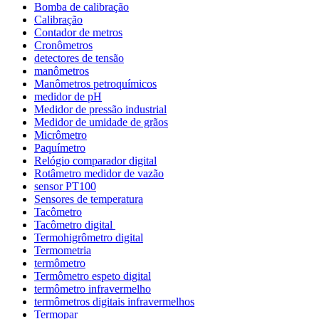
Bomba de calibração
Calibração
Contador de metros
Cronômetros
detectores de tensão
manômetros
Manômetros petroquímicos
medidor de pH
Medidor de pressão industrial
Medidor de umidade de grãos
Micrômetro
Paquímetro
Relógio comparador digital
Rotâmetro medidor de vazão
sensor PT100
Sensores de temperatura
Tacômetro
Tacômetro digital
Termohigrômetro digital
Termometria
termômetro
Termômetro espeto digital
termômetro infravermelho
termômetros digitais infravermelhos
Termopar