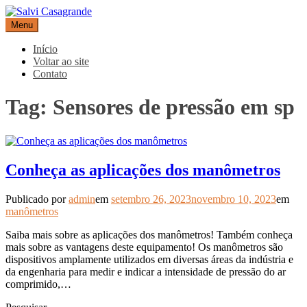
Pular
para
Menu
Salvi Casagrande
Especialistas em equipamentos de medição e automação
o
conteúdo
Início
Voltar ao site
Contato
Tag:
Sensores de pressão em sp
Conheça as aplicações dos manômetros
Publicado por
admin
em
setembro 26, 2023
novembro 10, 2023
em
manômetros
Saiba mais sobre as aplicações dos manômetros! Também conheça
mais sobre as vantagens deste equipamento! Os manômetros são
dispositivos amplamente utilizados em diversas áreas da indústria e
da engenharia para medir e indicar a intensidade de pressão do ar
comprimido,…