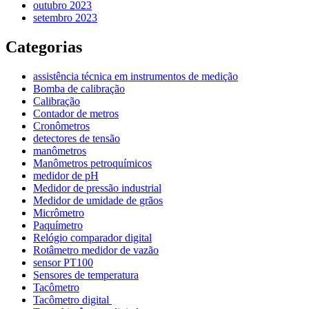
outubro 2023
setembro 2023
Categorias
assistência técnica em instrumentos de medição
Bomba de calibração
Calibração
Contador de metros
Cronômetros
detectores de tensão
manômetros
Manômetros petroquímicos
medidor de pH
Medidor de pressão industrial
Medidor de umidade de grãos
Micrômetro
Paquímetro
Relógio comparador digital
Rotâmetro medidor de vazão
sensor PT100
Sensores de temperatura
Tacômetro
Tacômetro digital