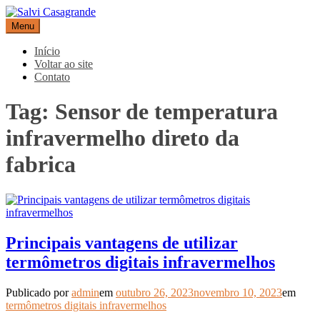
Pular
para
Menu
Salvi Casagrande
Especialistas em equipamentos de medição e automação
o
conteúdo
Início
Voltar ao site
Contato
Tag:
Sensor de temperatura
infravermelho direto da
fabrica
Principais vantagens de utilizar
termômetros digitais infravermelhos
Publicado por
admin
em
outubro 26, 2023
novembro 10, 2023
em
termômetros digitais infravermelhos