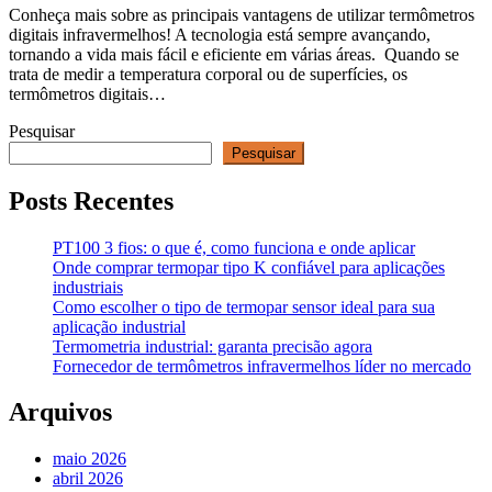
Conheça mais sobre as principais vantagens de utilizar termômetros
digitais infravermelhos! A tecnologia está sempre avançando,
tornando a vida mais fácil e eficiente em várias áreas. Quando se
trata de medir a temperatura corporal ou de superfícies, os
termômetros digitais…
Pesquisar
Pesquisar
Posts Recentes
PT100 3 fios: o que é, como funciona e onde aplicar
Onde comprar termopar tipo K confiável para aplicações
industriais
Como escolher o tipo de termopar sensor ideal para sua
aplicação industrial
Termometria industrial: garanta precisão agora
Fornecedor de termômetros infravermelhos líder no mercado
Arquivos
maio 2026
abril 2026