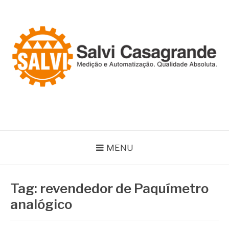
Pular
para
o
conteúdo
SALVI CASAGRANDE
Especialistas em equipamentos de medição e automação
MENU
Tag:
revendedor de Paquímetro
analógico