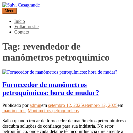
Pular
para
Menu
Salvi Casagrande
Especialistas em equipamentos de medição e automação
o
conteúdo
Início
Voltar ao site
Contato
Tag:
revendedor de
manômetros petroquímico
Fornecedor de manômetros
petroquímicos: hora de mudar?
Publicado por
admin
em
setembro 12, 2025
setembro 12, 2025
em
manômetros
,
Manômetros petroquímicos
Saiba quando trocar de fornecedor de manômetros petroquímicos e
descubra soluções de confiança para sua indústria. No setor
petroquímico, onde cada detalhe técnico influencia diretamente a