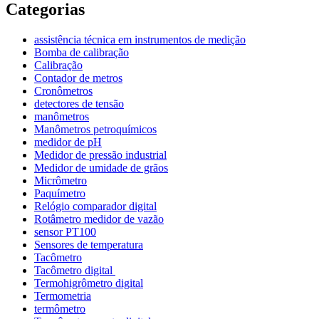
Categorias
assistência técnica em instrumentos de medição
Bomba de calibração
Calibração
Contador de metros
Cronômetros
detectores de tensão
manômetros
Manômetros petroquímicos
medidor de pH
Medidor de pressão industrial
Medidor de umidade de grãos
Micrômetro
Paquímetro
Relógio comparador digital
Rotâmetro medidor de vazão
sensor PT100
Sensores de temperatura
Tacômetro
Tacômetro digital
Termohigrômetro digital
Termometria
termômetro