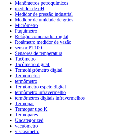
Manômetros petroquímicos
medidor de pH
Medidor de pressão industrial
Medidor de umidade de grãos
Micrômetro
Paquímetro
Relógio comparador digital
Rotâmetro medidor de vazão
sensor PT100
Sensores de temperatura
Tacômetro
Tacômetro digital
Termohigrômetro digital
Termometria
termômetro
Termômetro espeto digital
termômetro infravermelho
termômetros digitais infravermelhos
Termopar
Termopar tipo K
Termopares
Uncategorized
vacuômetro
viscosímetro