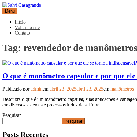
Pular
para
Menu
Salvi Casagrande
Especialistas em equipamentos de medição e automação
o
conteúdo
Início
Voltar ao site
Contato
Tag:
revendedor de manômetros
O que é manômetro capsular e por que ele 
Publicado por
admin
em
abril 23, 2025
abril 23, 2025
em
manômetros
Descubra o que é um manômetro capsular, suas aplicações e vantagens.
em diversos sistemas e processos industriais. Entre…
Pesquisar
Pesquisar
Posts Recentes