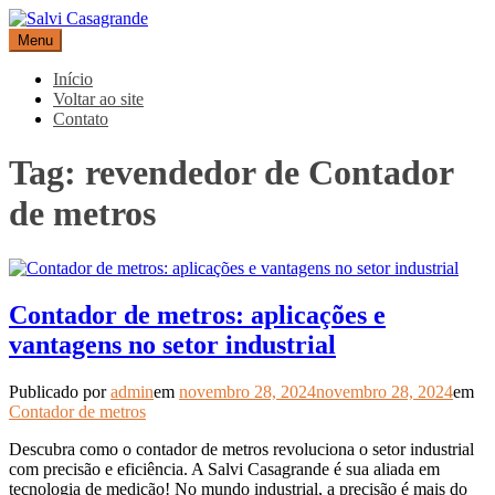
Pular
para
Menu
Salvi Casagrande
Especialistas em equipamentos de medição e automação
o
conteúdo
Início
Voltar ao site
Contato
Tag:
revendedor de Contador
de metros
Contador de metros: aplicações e
vantagens no setor industrial
Publicado por
admin
em
novembro 28, 2024
novembro 28, 2024
em
Contador de metros
Descubra como o contador de metros revoluciona o setor industrial
com precisão e eficiência. A Salvi Casagrande é sua aliada em
tecnologia de medição! No mundo industrial, a precisão é mais do