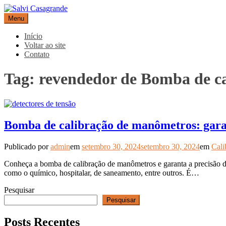
Pular
para
Menu
Salvi Casagrande
Especialistas em equipamentos de medição e automação
o
conteúdo
Início
Voltar ao site
Contato
Tag:
revendedor de Bomba de c
Bomba de calibração de manômetros: garan
Publicado por
admin
em
setembro 30, 2024
setembro 30, 2024
em
Cali
Conheça a bomba de calibração de manômetros e garanta a precisão do
como o químico, hospitalar, de saneamento, entre outros. É…
Pesquisar
Pesquisar
Posts Recentes