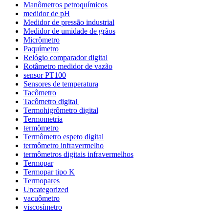
Manômetros petroquímicos
medidor de pH
Medidor de pressão industrial
Medidor de umidade de grãos
Micrômetro
Paquímetro
Relógio comparador digital
Rotâmetro medidor de vazão
sensor PT100
Sensores de temperatura
Tacômetro
Tacômetro digital
Termohigrômetro digital
Termometria
termômetro
Termômetro espeto digital
termômetro infravermelho
termômetros digitais infravermelhos
Termopar
Termopar tipo K
Termopares
Uncategorized
vacuômetro
viscosímetro