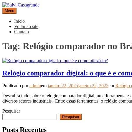
Pular
para
Menu
Salvi Casagrande
Especialistas em equipamentos de medição e automação
o
conteúdo
Início
Voltar ao site
Contato
Tag:
Relógio comparador no Br
Relógio comparador digital: o que é e como
Publicado por
admin
em
janeiro 22, 2025
janeiro 22, 2025
em
Relógio 
Descubra tudo sobre o relógio comparador digital, uma ferramenta esse
diversos setores industriais. Entre essas ferramentas, o relógio compa
Pesquisar
Pesquisar
Posts Recentes