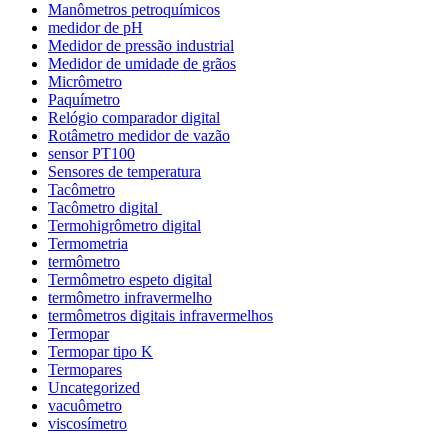
Manômetros petroquímicos
medidor de pH
Medidor de pressão industrial
Medidor de umidade de grãos
Micrômetro
Paquímetro
Relógio comparador digital
Rotâmetro medidor de vazão
sensor PT100
Sensores de temperatura
Tacômetro
Tacômetro digital
Termohigrômetro digital
Termometria
termômetro
Termômetro espeto digital
termômetro infravermelho
termômetros digitais infravermelhos
Termopar
Termopar tipo K
Termopares
Uncategorized
vacuômetro
viscosímetro