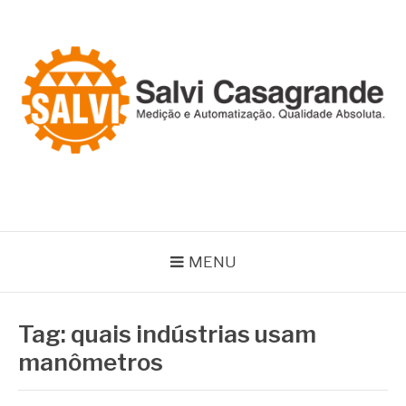
Pular
para
o
conteúdo
SALVI CASAGRANDE
Especialistas em equipamentos de medição e automação
MENU
Tag:
quais indústrias usam
manômetros