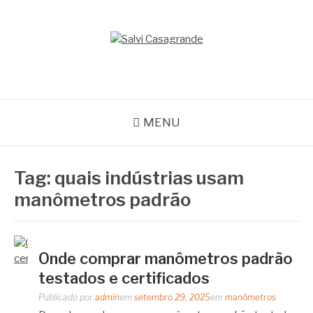
Pular
para
o
SALVI CASAGRANDE
conteúdo
Especialistas em equipamentos de medição e automação
MENU
Tag:
quais indústrias usam
manômetros padrão
Onde comprar manômetros padrão
testados e certificados
Publicado por
admin
em
setembro 29, 2025
em
manômetros