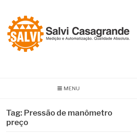
Pular
para
o
conteúdo
SALVI CASAGRANDE
Especialistas em equipamentos de medição e automação
MENU
Tag:
Pressão de manômetro
preço