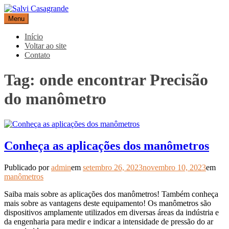
Pular
para
Menu
Salvi Casagrande
Especialistas em equipamentos de medição e automação
o
conteúdo
Início
Voltar ao site
Contato
Tag:
onde encontrar Precisão
do manômetro
Conheça as aplicações dos manômetros
Publicado por
admin
em
setembro 26, 2023
novembro 10, 2023
em
manômetros
Saiba mais sobre as aplicações dos manômetros! Também conheça
mais sobre as vantagens deste equipamento! Os manômetros são
dispositivos amplamente utilizados em diversas áreas da indústria e
da engenharia para medir e indicar a intensidade de pressão do ar