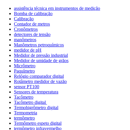
assistência técnica em instrumentos de medição
Bomba de calibração
Calibração
Contador de metros
Cronômetros
detectores de tensão
manômetros
Manômetros petroquímicos
medidor de pH
Medidor de pressão industrial
Medidor de umidade de grãos
Micrômetro
Paquímetro
Relógio comparador digital
Rotâmetro medidor de vazão
sensor PT100
Sensores de temperatura
Tacômetro
Tacômetro digital
Termohigrômetro digital
Termometria
termômetro
Termômetro espeto digital
termômetro infravermelho