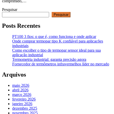
comprimido,…
Pesquisar
Pesquisar
Posts Recentes
PT100 3 fios: o que é, como funciona e onde aplicar
Onde comprar termopar tipo K confiável para aplicações
industriais
Como escolher o tipo de termopar sensor ideal para sua
aplicação industrial
Termometria industrial: garanta precisão agora
Fornecedor de termômetros infravermelhos líder no mercado
Arquivos
maio 2026
abril 2026
março 2026
fevereiro 2026
janeiro 2026
dezembro 2025
novembro 2025