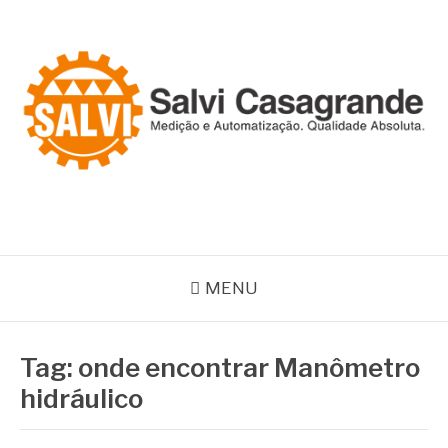
Pular
para
o
conteúdo
SALVI CASAGRANDE
Especialistas em equipamentos de medição e automação
MENU
Tag:
onde encontrar Manômetro
hidráulico