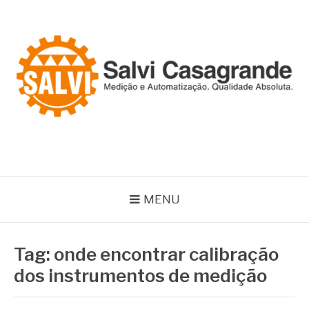
Pular
para
o
conteúdo
SALVI CASAGRANDE
Especialistas em equipamentos de medição e automação
MENU
Tag:
onde encontrar calibração
dos instrumentos de medição