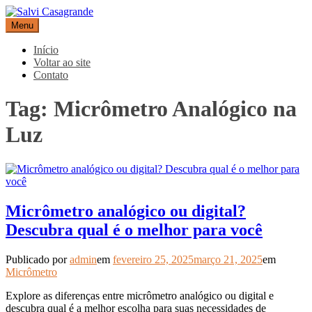
Pular
para
Menu
Salvi Casagrande
Especialistas em equipamentos de medição e automação
o
conteúdo
Início
Voltar ao site
Contato
Tag:
Micrômetro Analógico na
Luz
Micrômetro analógico ou digital?
Descubra qual é o melhor para você
Publicado por
admin
em
fevereiro 25, 2025
março 21, 2025
em
Micrômetro
Explore as diferenças entre micrômetro analógico ou digital e
descubra qual é a melhor escolha para suas necessidades de