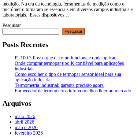
medição. Na era da tecnologia, ferramentas de medição como o
micrômetro tornaram-se essenciais em diversos campos industriais e
laboratoriais. Esses dispositivos…
Pesquisar
Pesquisar
Posts Recentes
PT100 3 fios: o que é, como funciona e onde aplicar
Onde comprar termopar tipo K confiável para aplicações
industriais
Como escolher o tipo de termopar sensor ideal para sua
aplicação industrial
Termometria industrial: garanta precisão agora
Fornecedor de termômetros infravermelhos líder no mercado
Arquivos
maio 2026
abril 2026
março 2026
fevereiro 2026