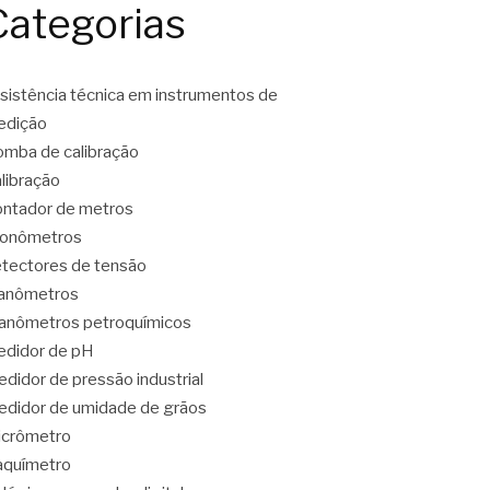
Categorias
sistência técnica em instrumentos de
edição
mba de calibração
libração
ntador de metros
ronômetros
tectores de tensão
anômetros
nômetros petroquímicos
didor de pH
didor de pressão industrial
didor de umidade de grãos
icrômetro
aquímetro