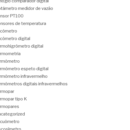
lógio comparador digital
tâmetro medidor de vazão
ensor PT100
nsores de temperatura
acômetro
cômetro digital
rmohigrômetro digital
rmometria
ermômetro
rmômetro espeto digital
rmômetro infravermelho
rmômetros digitais infravermelhos
ermopar
rmopar tipo K
ermopares
categorized
acuômetro
scosímetro