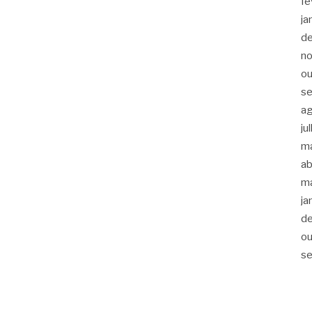
fe
ja
d
n
ou
s
a
ju
m
ab
m
ja
d
ou
s