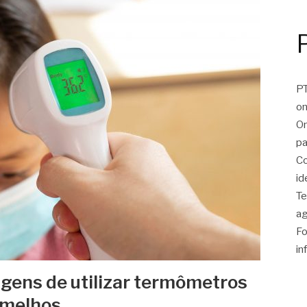
PT
on
On
pa
Co
id
Te
ag
Fo
in
agens de utilizar termômetros
ermelhos