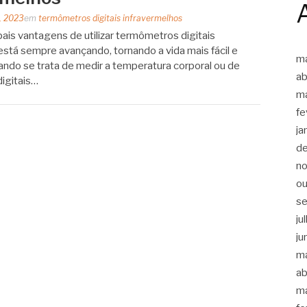
, 2023
em
termômetros digitais infravermelhos
ais vantagens de utilizar termômetros digitais
está sempre avançando, tornando a vida mais fácil e
m
ando se trata de medir a temperatura corporal ou de
ab
digitais…
m
fe
ja
d
n
ou
s
ju
ju
m
ab
m