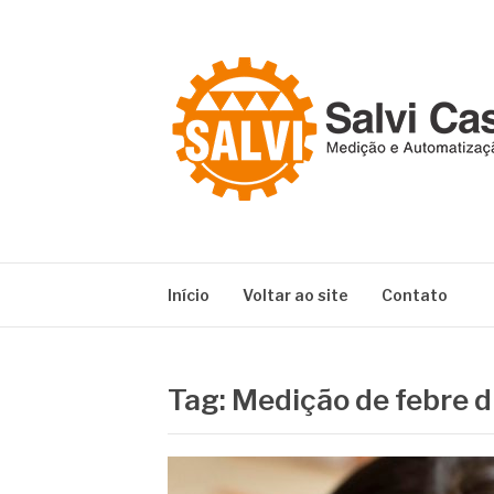
Pular
para
o
conteúdo
SALVI CASAG
Especialistas em equipamentos de medição e 
Início
Voltar ao site
Contato
Tag:
Medição de febre di