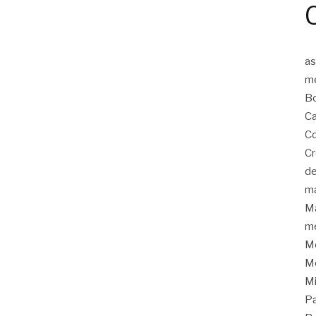
as
m
Bo
Ca
Co
C
de
m
Ma
me
Me
Me
M
P