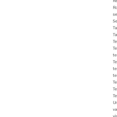
Re
Ro
s
Se
T
Ta
Te
Te
t
Te
te
te
T
Te
T
Un
v
vi