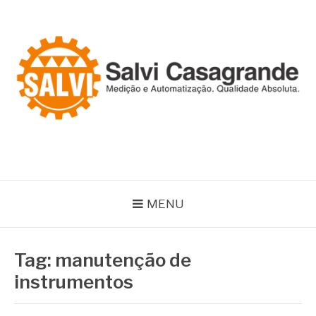
Pular
para
o
conteúdo
SALVI CASAGRANDE
Especialistas em equipamentos de medição e automação
MENU
Tag:
manutenção de
instrumentos