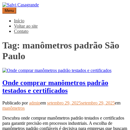
Pular
para
Menu
Salvi Casagrande
Especialistas em equipamentos de medição e automação
o
conteúdo
Início
Voltar ao site
Contato
Tag:
manômetros padrão São
Paulo
Onde comprar manômetros padrão
testados e certificados
Publicado por
admin
em
setembro 29, 2025
setembro 29, 2025
em
manômetros
Descubra onde comprar manômetros padrão testados e certificados
para garantir precisão em processos industriais. A escolha de
manômetros padrão confiáveis é decisiva para empresas que buscam