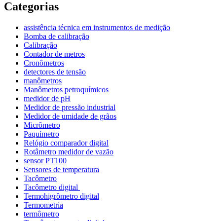
Categorias
assistência técnica em instrumentos de medição
Bomba de calibração
Calibração
Contador de metros
Cronômetros
detectores de tensão
manômetros
Manômetros petroquímicos
medidor de pH
Medidor de pressão industrial
Medidor de umidade de grãos
Micrômetro
Paquímetro
Relógio comparador digital
Rotâmetro medidor de vazão
sensor PT100
Sensores de temperatura
Tacômetro
Tacômetro digital
Termohigrômetro digital
Termometria
termômetro