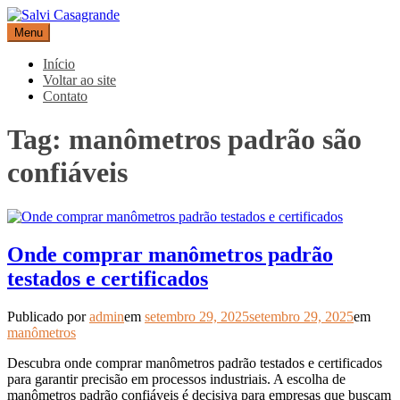
Pular
para
Menu
Salvi Casagrande
Especialistas em equipamentos de medição e automação
o
conteúdo
Início
Voltar ao site
Contato
Tag:
manômetros padrão são
confiáveis
Onde comprar manômetros padrão
testados e certificados
Publicado por
admin
em
setembro 29, 2025
setembro 29, 2025
em
manômetros
Descubra onde comprar manômetros padrão testados e certificados
para garantir precisão em processos industriais. A escolha de
manômetros padrão confiáveis é decisiva para empresas que buscam