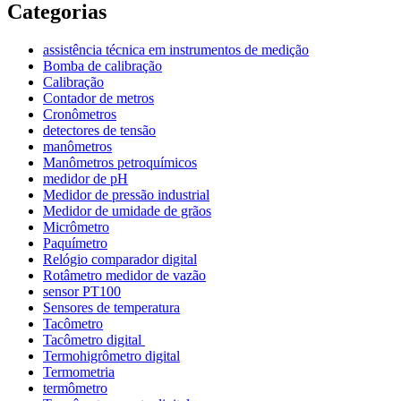
Categorias
assistência técnica em instrumentos de medição
Bomba de calibração
Calibração
Contador de metros
Cronômetros
detectores de tensão
manômetros
Manômetros petroquímicos
medidor de pH
Medidor de pressão industrial
Medidor de umidade de grãos
Micrômetro
Paquímetro
Relógio comparador digital
Rotâmetro medidor de vazão
sensor PT100
Sensores de temperatura
Tacômetro
Tacômetro digital
Termohigrômetro digital
Termometria
termômetro