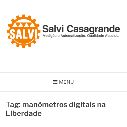
Pular
para
o
conteúdo
SALVI CASAGRANDE
Especialistas em equipamentos de medição e automação
MENU
Tag:
manômetros digitais na
Liberdade