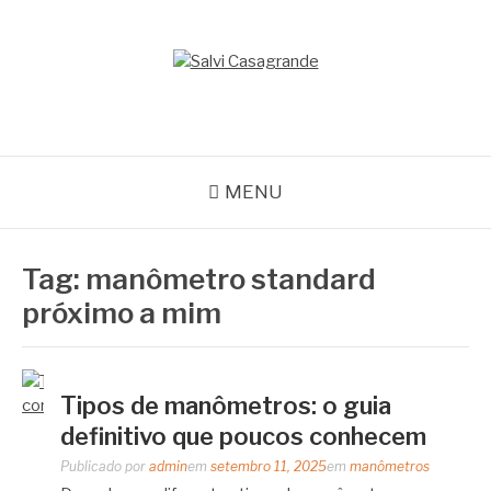
Pular
para
o
SALVI CASAGRANDE
conteúdo
Especialistas em equipamentos de medição e automação
MENU
Tag:
manômetro standard
próximo a mim
Tipos de manômetros: o guia
definitivo que poucos conhecem
Publicado por
admin
em
setembro 11, 2025
em
manômetros