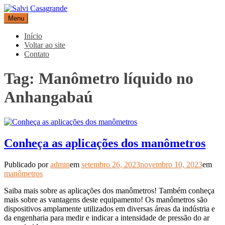
Pular
para
Menu
Salvi Casagrande
Especialistas em equipamentos de medição e automação
o
conteúdo
Início
Voltar ao site
Contato
Tag:
Manômetro líquido no
Anhangabaú
Conheça as aplicações dos manômetros
Publicado por
admin
em
setembro 26, 2023
novembro 10, 2023
em
manômetros
Saiba mais sobre as aplicações dos manômetros! Também conheça
mais sobre as vantagens deste equipamento! Os manômetros são
dispositivos amplamente utilizados em diversas áreas da indústria e
da engenharia para medir e indicar a intensidade de pressão do ar