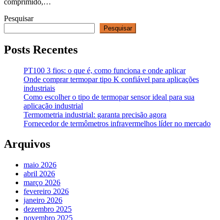
comprimido,…
Pesquisar
Pesquisar
Posts Recentes
PT100 3 fios: o que é, como funciona e onde aplicar
Onde comprar termopar tipo K confiável para aplicações
industriais
Como escolher o tipo de termopar sensor ideal para sua
aplicação industrial
Termometria industrial: garanta precisão agora
Fornecedor de termômetros infravermelhos líder no mercado
Arquivos
maio 2026
abril 2026
março 2026
fevereiro 2026
janeiro 2026
dezembro 2025
novembro 2025