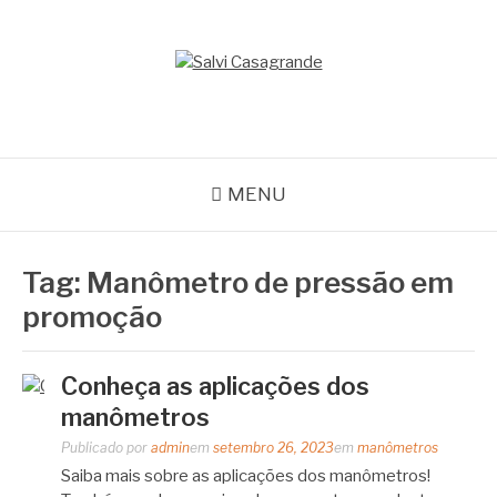
Pular
para
o
SALVI CASAGRANDE
conteúdo
Especialistas em equipamentos de medição e automação
MENU
Tag:
Manômetro de pressão em
promoção
Conheça as aplicações dos
manômetros
Publicado por
admin
em
setembro 26, 2023
em
manômetros
Saiba mais sobre as aplicações dos manômetros!