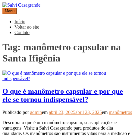
Pular
para
Menu
Salvi Casagrande
Especialistas em equipamentos de medição e automação
o
conteúdo
Início
Voltar ao site
Contato
Tag:
manômetro capsular na
Santa Ifigênia
O que é manômetro capsular e por que
ele se tornou indispensável?
Publicado por
admin
em
abril 23, 2025
abril 23, 2025
em
manômetros
Descubra o que é um manômetro capsular, suas aplicações e
vantagens. Visite a Salvi Casagrande para produtos de alta
qualidade. Os manômetros são instrumentos vitais para a medição e