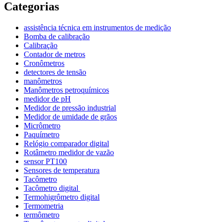
Categorias
assistência técnica em instrumentos de medição
Bomba de calibração
Calibração
Contador de metros
Cronômetros
detectores de tensão
manômetros
Manômetros petroquímicos
medidor de pH
Medidor de pressão industrial
Medidor de umidade de grãos
Micrômetro
Paquímetro
Relógio comparador digital
Rotâmetro medidor de vazão
sensor PT100
Sensores de temperatura
Tacômetro
Tacômetro digital
Termohigrômetro digital
Termometria
termômetro