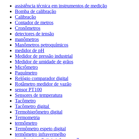
assistência técnica em instrumentos de medição
Bomba de calibração
Calibração
Contador de metros
Cronômetros
detectores de tensão
manômetros
Manômetros petroquímicos
medidor de pH
Medidor de pressão industrial
Medidor de umidade de grãos
Micrômetro
Paquímetro
Relógio comparador digital
Rotâmetro medidor de vazão
sensor PT100
Sensores de temperatura
Tacômetro
Tacômetro digital
Termohigrômetro digital
Termometria
termômetro
Termômetro espeto digital
termômetro infravermelho