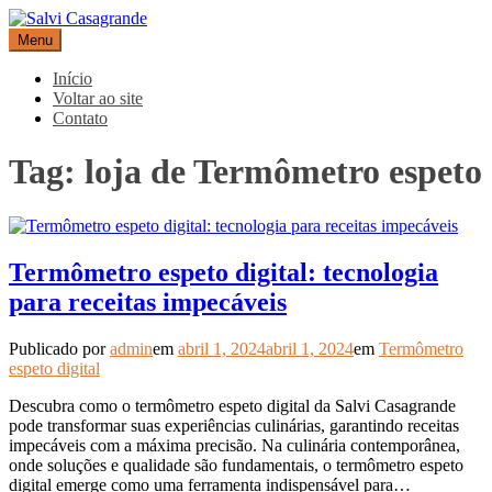
Pular
para
Menu
Salvi Casagrande
Especialistas em equipamentos de medição e automação
o
conteúdo
Início
Voltar ao site
Contato
Tag:
loja de Termômetro espeto
Termômetro espeto digital: tecnologia
para receitas impecáveis
Publicado por
admin
em
abril 1, 2024
abril 1, 2024
em
Termômetro
espeto digital
Descubra como o termômetro espeto digital da Salvi Casagrande
pode transformar suas experiências culinárias, garantindo receitas
impecáveis ​​com a máxima precisão. Na culinária contemporânea,
onde soluções e qualidade são fundamentais, o termômetro espeto
digital emerge como uma ferramenta indispensável para…