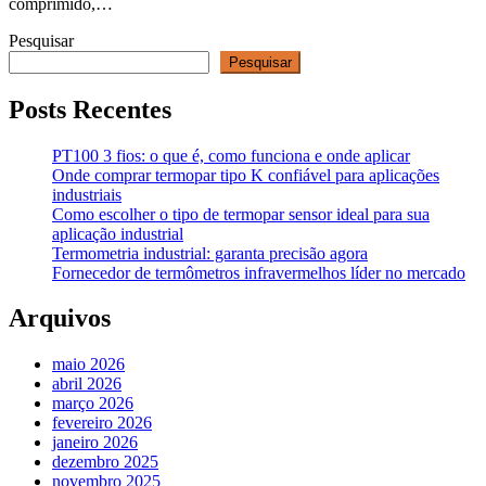
comprimido,…
Pesquisar
Pesquisar
Posts Recentes
PT100 3 fios: o que é, como funciona e onde aplicar
Onde comprar termopar tipo K confiável para aplicações
industriais
Como escolher o tipo de termopar sensor ideal para sua
aplicação industrial
Termometria industrial: garanta precisão agora
Fornecedor de termômetros infravermelhos líder no mercado
Arquivos
maio 2026
abril 2026
março 2026
fevereiro 2026
janeiro 2026
dezembro 2025
novembro 2025