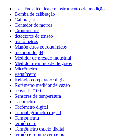
assistência técnica em instrumentos de medição
Bomba de calibração
Calibração
Contador de metros
Cronômetros
detectores de tensão
manômetros
Manômetros petroquímicos
medidor de pH
Medidor de pressão industrial
Medidor de umidade de grãos
Micrômetro
Paquímetro
Relógio comparador digital
Rotâmetro medidor de vazão
sensor PT100
Sensores de temperatura
Tacômetro
Tacômetro digital
Termohigrômetro digital
Termometria
termômetro
Termômetro espeto digital
termômetro infravermelho