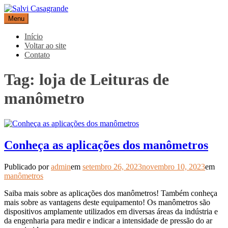
Pular
para
Menu
Salvi Casagrande
Especialistas em equipamentos de medição e automação
o
conteúdo
Início
Voltar ao site
Contato
Tag:
loja de Leituras de
manômetro
Conheça as aplicações dos manômetros
Publicado por
admin
em
setembro 26, 2023
novembro 10, 2023
em
manômetros
Saiba mais sobre as aplicações dos manômetros! Também conheça
mais sobre as vantagens deste equipamento! Os manômetros são
dispositivos amplamente utilizados em diversas áreas da indústria e
da engenharia para medir e indicar a intensidade de pressão do ar