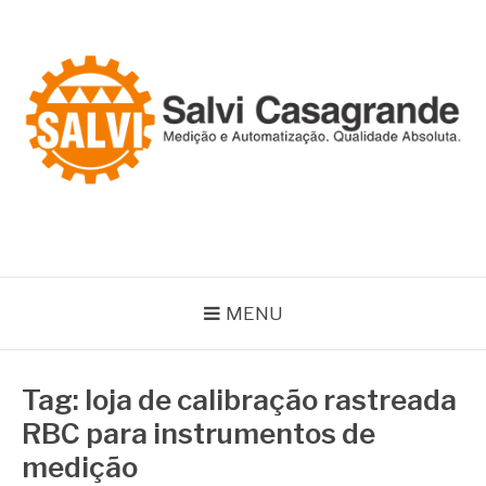
Pular
para
o
conteúdo
SALVI CASAGRANDE
Especialistas em equipamentos de medição e automação
MENU
Tag:
loja de calibração rastreada
RBC para instrumentos de
medição